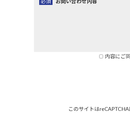
必須
お問い合わせ内容
ご本人である事を確認のうえ、対応させて頂き
個人情報の開示･訂正･削除・利用停止の具体
内容にご
このサイトはreCAPTCH