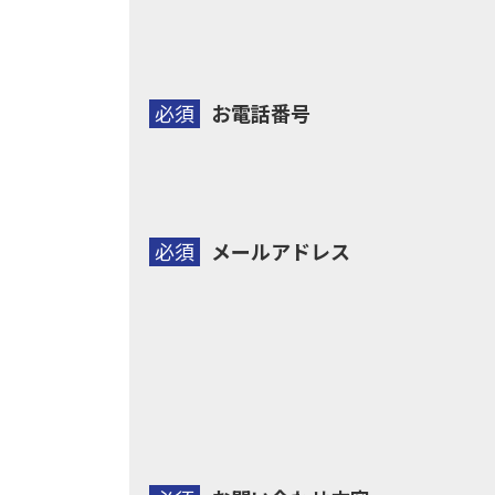
個人情報の委託について
当社では、利用目的の達成に必要な範囲におい
必須
お電話番号
これらの委託先に対しては個人情報保護契約等
個人情報の安全管理
当社では、個人情報の漏洩等がなされないよう
必須
メールアドレス
個人情報を与えなかった場合に生じる結果
必要な情報を頂けない場合は、それに対応した
個人情報の開示･訂正・削除･利用停止の手
当社では、お客様の個人情報の開示･訂正･削