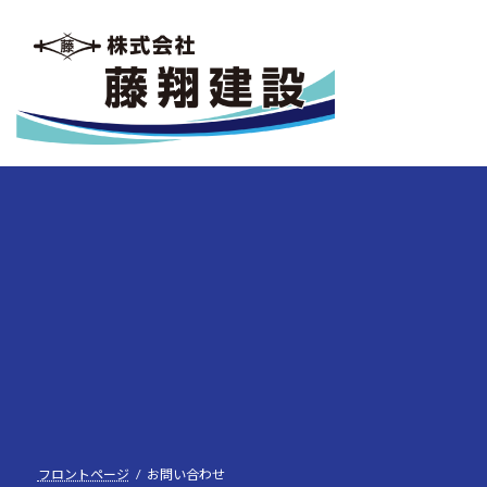
コ
ナ
ン
ビ
テ
ゲ
ン
ー
ツ
シ
へ
ョ
ス
ン
キ
に
ッ
移
プ
動
フロントページ
お問い合わせ